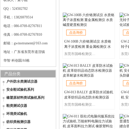
联系人：黄小姐
QQ：524502702
手机：13826979514
电话：086-0769-82767811
点击询价
传真：086-0769-82767810
GW-100B 六价铬测试仪 水质铬
GW-
邮箱：gwinstrument@163.com
离子浓度检测 重金属检测仪 水
转子
地址：广东省东莞市道滘镇
质碱度硬度检测仪
化试
东莞市国峰检测仪器有限公司
华智·科创园A6栋
产品分类
户外防水类测试仪器
点击询价
安全鞋试验机系列
GW-013 BALLY 皮革防水试验机
GW
皮革纺织品动态防水检测仪器
机 
橡塑原材料类试验机系列
皮革耐渗水检测仪器
鞋头
东莞市国峰检测仪器有限公司
鞋类测试仪器
环境类试验机
纺织类检测仪器